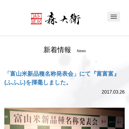
Toggle
navigat
新着情報
News
「富山米新品種名称発表会」にて『富富富』
(ふふふ)を揮毫しました。
2017.03.26