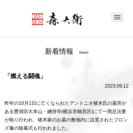
Toggle
navigat
新着情報
News
「燃える闘魂」
2023.09.12
昨年の10月1日に亡くなられたアントニオ猪木氏の墓所が
ある曹洞宗大本山・總持寺(横浜市鶴見区)にて一周忌法要
が執り行われ、猪木家のお墓の敷地内に設置されたブロン
ズ像の除幕式も行われました。