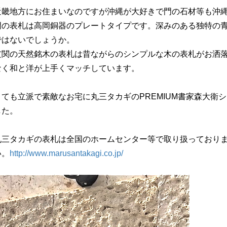
近畿地方にお住まいなのですが沖縄が大好きで門の石材等も沖
門の表札は高岡銅器のプレートタイプです。深みのある独特の
ではないでしょうか。
玄関の天然銘木の表札は昔ながらのシンプルな木の表札がお洒
なく和と洋が上手くマッチしています。
とても立派で素敵なお宅に丸三タカギのPREMIUM書家森大衛
した。
丸三タカギの表札は全国のホームセンター等で取り扱っておりま
い。
http://www.marusantakagi.co.jp/