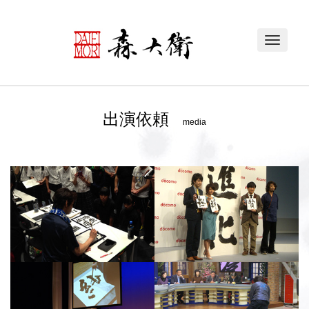
Toggle
navigat
出演依頼
media