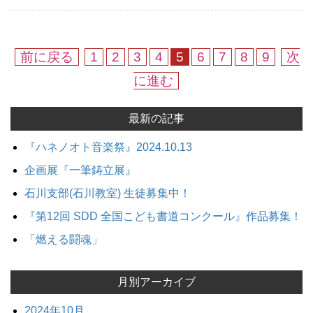
前に戻る
1
2
3
4
5
6
7
8
9
次
に進む
最新の記事
『ハネノオト音楽祭』2024.10.13
企画展『一筆鋳立展』
石川支部(石川教室) 生徒募集中！
『第12回 SDD 全国こども書道コンクール』作品募集！
「燃える闘魂」
月別アーカイブ
2024年10月