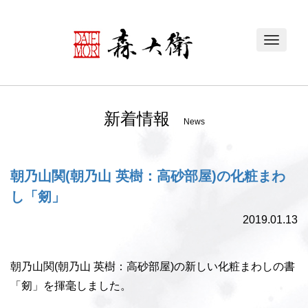
Toggle
navigat
新着情報
News
朝乃山関(朝乃山 英樹：高砂部屋)の化粧まわ
し「剱」
2019.01.13
朝乃山関(朝乃山 英樹：高砂部屋)の新しい化粧まわしの書
「剱」を揮毫しました。