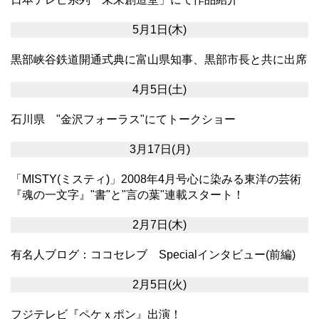
5月1日(木)
黒部峡谷鉄道開通式典に富山県知事、黒部市長と共に出席
4月5日(土)
石川県 "金沢フォーラス"にてトークショー
3月17日(月)
「MISTY(ミスティ)」2008年4月号心に染みる東洋の芸術
『魂の一文字』"書"と"言の葉"連載スタート！
2月7日(木)
有名人ブログ：ココセレブ Specialインタビュー(前編)
2月5日(火)
フジテレビ『ペケｘポン』出演！