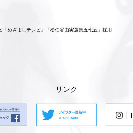
ビ『めざましテレビ』「松任谷由実選集五七五」採用
リンク