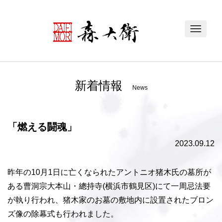
Toggle
navigat
新着情報
News
「燃える闘魂」
2023.09.12
昨年の10月1日に亡くなられたアントニオ猪木氏の墓所が
ある曹洞宗大本山・總持寺(横浜市鶴見区)にて一周忌法要
が執り行われ、猪木家のお墓の敷地内に設置されたブロン
ズ像の除幕式も行われました。