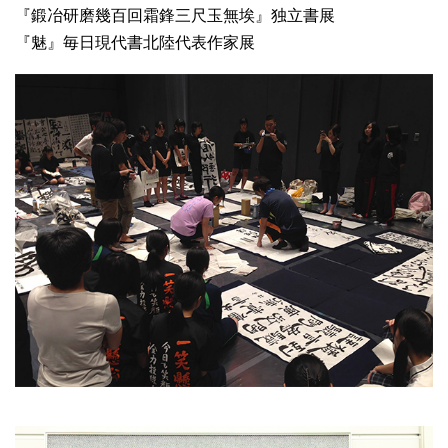
『鍛冶研磨幾百回霜鋒三尺玉無埃』独立書展
『魅』毎日現代書北陸代表作家展