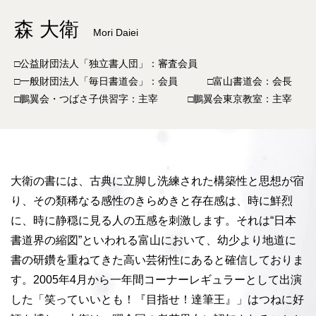
森 大衛
Mori Daiei
□公益財団法人「独立書人団」：審査会員
□一般財団法人「毎日書道会」：会員 □富山書道会：会長
□鵬翼会・つばさ子供習字：主宰 □鵬翼会東京教室：主宰
大衛の書には、古典に立脚し洗練された構築性と思想が宿
り、その類稀なる感性のきらめきと存在感は、時に鮮烈
に、時に静穏に見る人の五感を刺激します。それは“日本
書道界の縮図”といわれる富山において、幼少より地道に
書の研鑽を重ねてきた高い芸術性にあると確信しておりま
す。2005年4月から一年間コーナーレギュラーとして出演
した「笑っていいとも！『目指せ！達筆王』」はつねに好