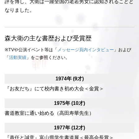
評を博し、大衛は一躍全国の老若男女に認知されることと
なりました。
森大衛の主な書歴および受賞歴
※TVや公演イベント等は「
メッセージ頁内インタビュー
」および
「
活動実績
」をご参照ください。
1974年 (9才)
『お友だち』にて校内書き初め大会＜金賞＞
1975年 (10才)
書道教室に通い始める（高田寿華先生）
1977年 (12才)
『責任と誠意』富山県学生書道展＜最高会長賞＞