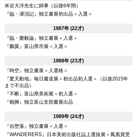
米谷大洋先生に師事（以後6年間）
『臨・灌頂記』独立書展初出品＜入選＞
1987年 (22才)
『臨・樂毅論』独立書展＜入選＞
『鵬翼』富山県市展＜入選＞
1988年 (23才)
『時空』独立書展＜入選格＞
『驚天動地』毎日書道展＜初出品初入選＞（以後2015年
まで不出品）
『不断』富山県美術展＜初入選＞
『鶴脚』独立富山支部書展出品
1989年 (24才)
『自堕落』独立書展＜入選＞
『WANDERERS』日本美術出版社誌上選抜展＜鳳凰賞受