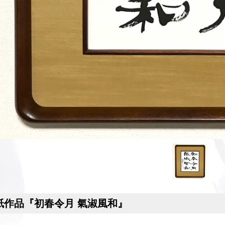
紙作品『初春令月 氣淑風和』