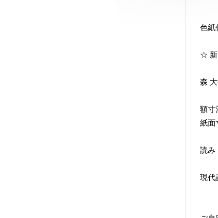
色紙
☆ 
森 
額寸法
紙面寸
読み
現代
例2