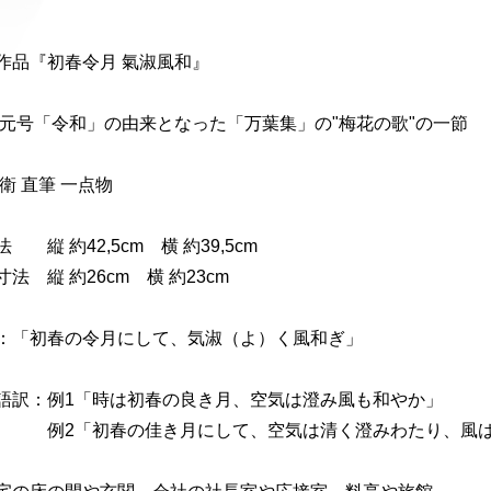
作品『初春令月 氣淑風和』
新元号「令和」の由来となった「万葉集」の"梅花の歌"の一節
大衛 直筆 一点物
 縦 約42,5cm 横 約39,5cm
法 縦 約26cm 横 約23cm
：「初春の令月にして、気淑（よ）く風和ぎ」
語訳：例1「時は初春の良き月、空気は澄み風も和やか」
「初春の佳き月にして、空気は清く澄みわたり、風は