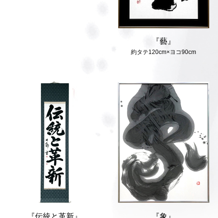
『藝』
約タテ120cm×ヨコ90cm
『伝統と革新』
『象』