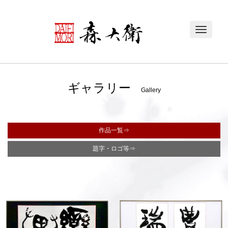
Toggle
navigat
ギャラリー
Gallery
作品一覧
題字・ロゴ等