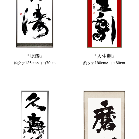
『聴涛』
『人生劇』
約タテ135cm×ヨコ70cm
約タテ180cm×ヨコ60cm